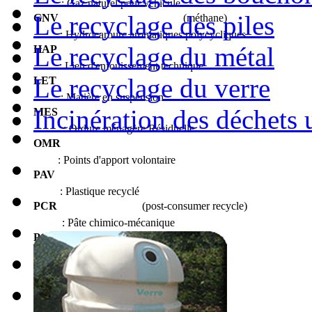
: Gaz naturel pour véhicule
Le recyclage des piles
GNV
(méthane)
: Hydrocarbure aromatiques polycycliques
Le recyclage du métal
HAP
: Lieu d'enfouissement technique
Le recyclage du verre
LET
: Matière en suspension
Incinération des déchets 
MES
: Ordure ménagère Résiduelle
OMR
: Points d'apport volontaire
PAV
: Plastique recyclé
PCR
(post-consumer recycle)
: Pâte chimico-mécanique
PCM
: pâte chimico-thermomécaniques
PCTM
: Pâte mécanique sur meule
PMM