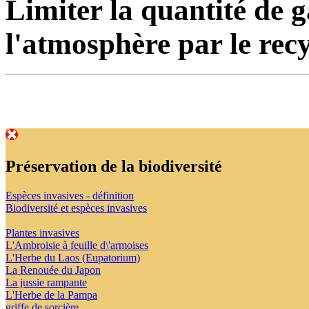
Limiter la quantité de g
l'atmosphère par le recy
Préservation de la biodiversité
Espèces invasives - définition
Biodiversité et espèces invasives
Plantes invasives
L'Ambroisie à feuille d\'armoises
L'Herbe du Laos (Eupatorium)
La Renouée du Japon
La jussie rampante
L'Herbe de la Pampa
griffe de sorcière