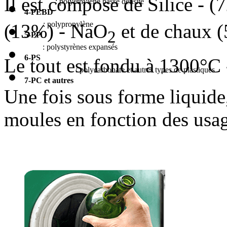
Il est composé de Silice - 
: polyéthylène basse densité
4-PEBD
: polypropylène
(13%) - NaO
et de chaux 
2
5-PP
: polystyrènes expansés
6-PS
Le tout est fondu à 1300°C 
: polycarbonate et autres types de plastiques
7-PC et autres
Une fois sous forme liquide,
moules en fonction des usa