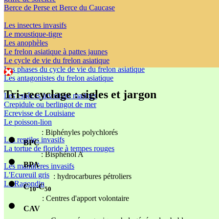
Berce de Perse et Berce du Caucase
Les insectes invasifs
Le moustique-tigre
Les anophèles
Le frelon asiatique à pattes jaunes
Le cycle de vie du frelon asiatique
Les phases du cycle de vie du frelon asiatique
Les antagonistes du frelon asiatique
Tri-recyclage : sigles et jargon
Les espèces invasives marines
Crepidule ou berlingot de mer
Ecrevisse de Louisiane
Le poisson-lion
: Biphényles polychlorés
Les reptiles invasifs
BPC
La tortue de floride à tempes rouges
: Bisphénol A
BPA
Les mamifères invasifs
L'Ecureuil gris
: hydrocarbures pétroliers
Le Ragondin
C
-C
10
50
: Centres d'apport volontaire
CAV