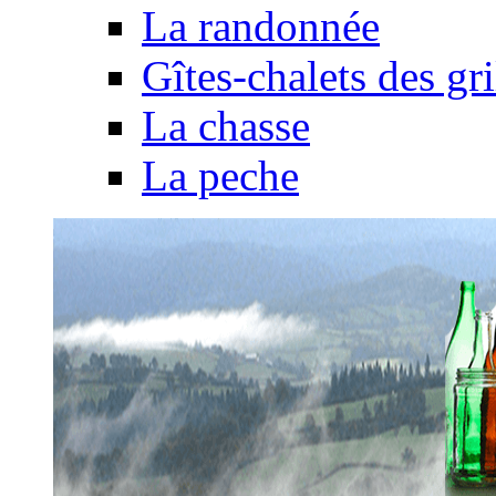
La randonnée
Gîtes-chalets des gri
La chasse
La peche