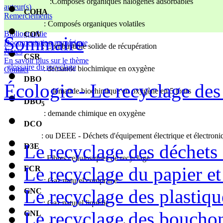
:Composés organiques halogénés adsorbables
auteur(s)
COHA
Remerciements
: Composés organiques volatiles
Bibliographie
COV
Sommaire
Documentation numérique
: Combustible solide de récupération
Notes
CSR
En savoir plus sur le thème
glossaire du recyclage
: demande biochimique en oxygène
Contact
DBO
Écologie - Le recyclage des
: demande biochimique en oxygène en 5 jours
DBO
5
: demande chimique en oxygène
DCO
: ou DEEE - Déchets d'équipement électrique et électroni
Le recyclage des déchets
D3E
: Fibres cellulosiques de recyclage :
Le recyclage du papier et
FCR
: Gaz naturel comprimé
Le recyclage des plastiqu
GNC
: Gaz naturel liquéfié
Le recyclage des bouchon
GNL