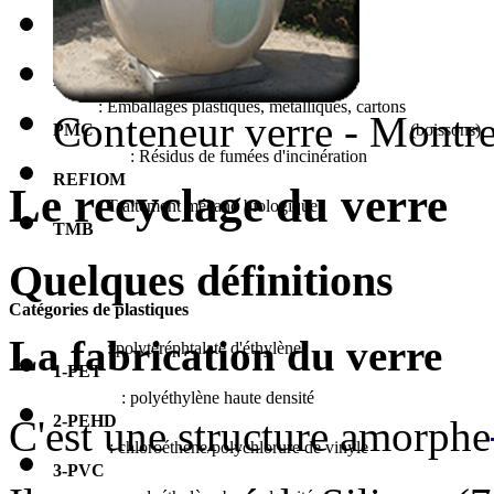
: Pâte mécanique de raffineur
PMR
: Pâte thermomécanique
PTM
: Emballages plastiques, métalliques, cartons
Conteneur verre - Montre
PMC
(boissons)
: Résidus de fumées d'incinération
REFIOM
Le recyclage du verre
: Traitement mécano biologique
TMB
Quelques définitions
Catégories de plastiques
La fabrication du verre
: polytéréphtalate d'éthylène
1-PET
: polyéthylène haute densité
2-PEHD
C'est une structure amorphe
: chloroéthène/polychlorure de vinyle
3-PVC