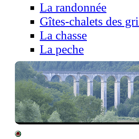
La randonnée
Gîtes-chalets des gri
La chasse
La peche